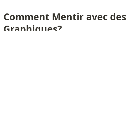
Comment Mentir avec des 
Graphiques? 

Les dessous de nos médias.
Résumé visuel de la présentation (Édith Maulandi)
Pour terminer, on vous conseille l’intervention d’un des 
co-organisateurs du TDV, Christophe Bontemps, 
ingénieur de rechercher pour l’INRA à la Toulouse 
School of Economics, qui est un spécialiste de la DataViz 
et surtout de ses pièges !!
Résumé :