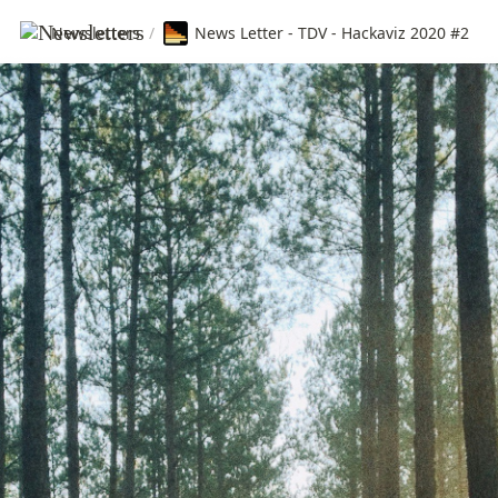
Newsletters
/
News Letter - TDV - Hackaviz 2020 #2