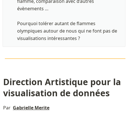
flamme, comparaison avec d’autres 
évènements …

Pourquoi tolérer autant de flammes 
olympiques autour de nous qui ne font pas de 
visualisations intéressantes ? 
\LARGE\color{orange}
—————————————
———————————————————————
Direction Artistique pour la 
visualisation de données
Par  
Gabrielle Merite