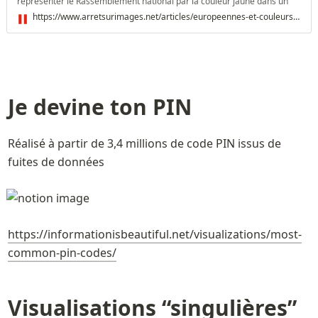
représenter le Rassemblement national par la couleur jaune dans un
sondage publié par l'institut Ipsos. Erreur technique ou décision
https://www.arretsurimages.net/articles/europeennes-et-couleurs-des-sondages-la-bourde-de-franceinfo
éditoriale ?
Je devine ton PIN
Réalisé à partir de 3,4 millions de code PIN issus de 
fuites de données
https://informationisbeautiful.net/visualizations/most-
common-pin-codes/
Visualisations “singulières” 